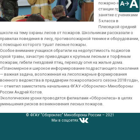
A
A
пожарно-химической
станции провели
занятие с учениками
5 класса в
Плесецкой средней
школе на тему охраны лесов от пожаров. Школьникам рассказали о
правилах поведения в лесу, противопожарной технике и оборудовании,
с помощью которого тушат лесные пожары.
Особое внимание учащихся обратили на недопустимость поджогов
сухой травы, зачастую приводящих к крупным лесным и торфяным
пожарам, гибели гнездовий птиц, переходу огня на жилые дома.
«Планомерное и широкое информирование подрастающего поколения
— важная задача, возложенная на лесопожарные формирования
военного ведомства в преддверии пожароопасного сезона 2018 года»,
— отметил заместитель начальника ФГАУ «Оборонлес» Минобороны
России Андрей Котов.
Экологические уроки проводятся филиалами «Оборонлеса» в целях
уменьшения рисков возникновения лесных пожаров.
© ФГАУ "Оборонлес" Минобороны России – 2021
Мы в соцсетях: