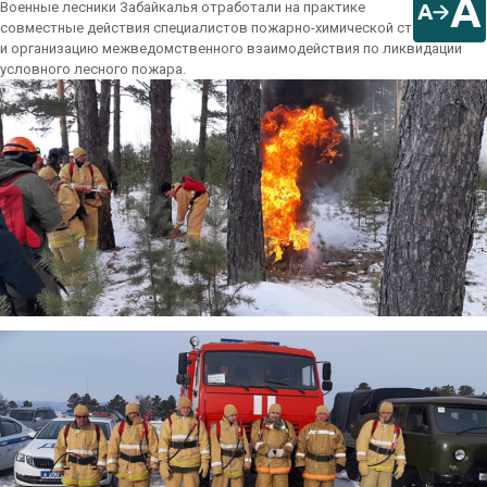
A
​Военные лесники Забайкалья отработали на практике
A
совместные действия специалистов пожарно-химической станции
и организацию межведомственного взаимодействия по ликвидации
условного лесного пожара.