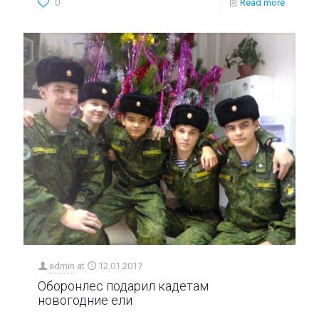
0
Read more
admin
at
12.01.2017
Оборонлес подарил кадетам
новогодние ели