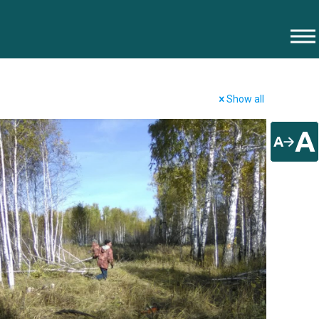
Show all
A
A